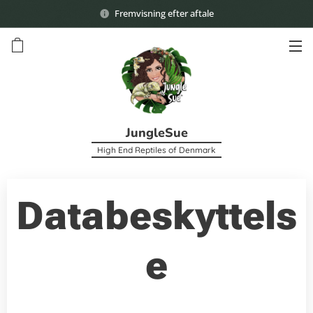
Fremvisning efter aftale
JungleSue
High End Reptiles of Denmark
Databeskyttels
e